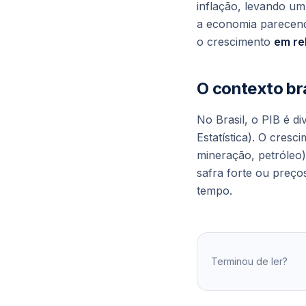
inflação, levando u
a economia parecend
o crescimento
em re
O contexto bra
No Brasil, o PIB é d
Estatística). O cresc
mineração, petróleo)
safra forte ou preço
tempo.
Terminou de ler?