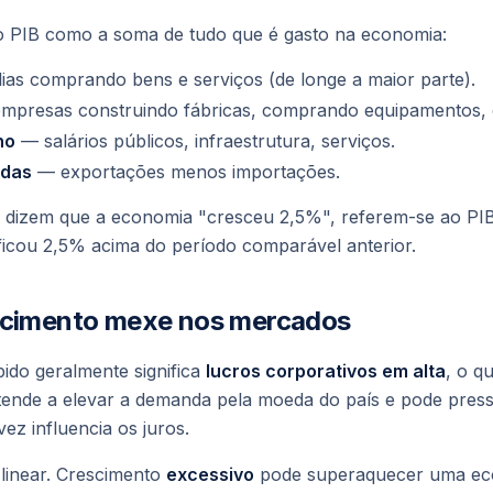
 PIB como a soma de tudo que é gasto na economia:
ias comprando bens e serviços (de longe a maior parte).
presas construindo fábricas, comprando equipamentos, 
no
— salários públicos, infraestrutura, serviços.
idas
— exportações menos importações.
dizem que a economia "cresceu 2,5%", referem-se ao PIB
ficou 2,5% acima do período comparável anterior.
scimento mexe nos mercados
ido geralmente significa
lucros corporativos em alta
, o q
ende a elevar a demanda pela moeda do país e pode pressi
ez influencia os juros.
linear. Crescimento
excessivo
pode superaquecer uma eco