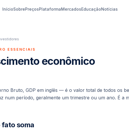
Início
Sobre
Preços
Plataforma
Mercados
Educação
Notícias
nvestidores
RO ESSENCIAIS
escimento econômico
erno Bruto,
GDP
em inglês — é o valor total de todos os b
 num período, geralmente um trimestre ou um ano. É a m
e fato soma