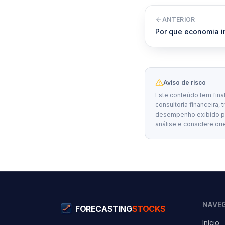
ANTERIOR
Por que economia im
Aviso de risco
Este conteúdo tem fina
consultoria financeira, 
desempenho exibido por
análise e considere ori
NAVE
FORECASTING
STOCKS
Início