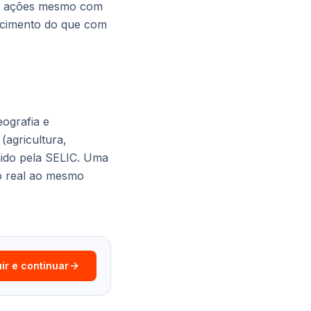
 as ações mesmo com
scimento do que com
eografia e
(agricultura,
nido pela SELIC. Uma
 o real ao mesmo
ir e continuar