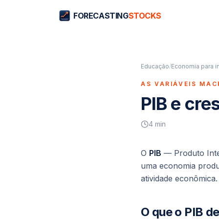
FORECASTING
STOCKS
Educação
/
Economia para i
AS VARIÁVEIS MAC
PIB e cr
4
min
O
PIB
— Produto Int
uma economia produz
atividade econômica.
O que o PIB d