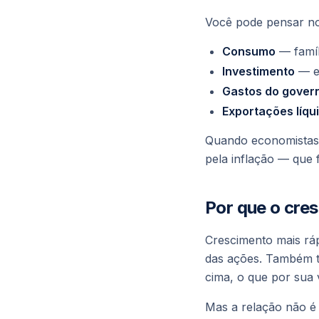
Você pode pensar no
Consumo
— famíl
Investimento
— em
Gastos do gover
Exportações líqu
Quando economistas 
pela inflação — que 
Por que o cre
Crescimento mais ráp
das ações. Também t
cima, o que por sua v
Mas a relação não é 