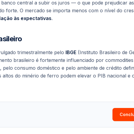
m banco central a subir os juros — o que pode prejudicar
o forte. O mercado se importa menos com o nível do cre
lação às expectativas
.
sileiro
ivulgado trimestralmente pelo
IBGE
(Instituto Brasileiro de G
imento brasileiro é fortemente influenciado por commodities 
, pelo consumo doméstico e pelo ambiente de crédito defi
s altos do minério de ferro podem elevar o PIB nacional e
Conclu