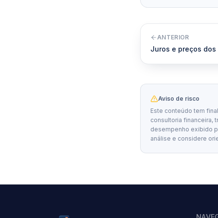
ANTERIOR
Juros e preços dos 
Aviso de risco
Este conteúdo tem fina
consultoria financeira, 
desempenho exibido por
análise e considere ori
NAVE