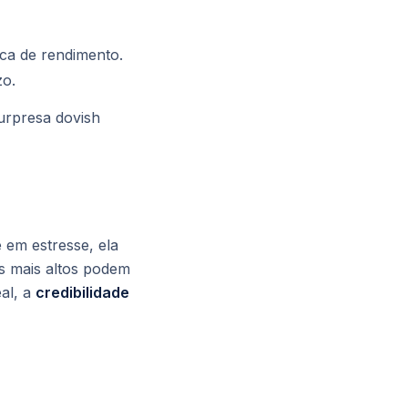
sca de rendimento.
o.
urpresa dovish
em estresse, ela
ros mais altos podem
eal, a
credibilidade