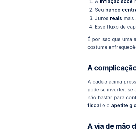
A
inflação sobe
n
Seu
banco centra
Juros
reais
mais 
Esse fluxo de cap
É por isso que uma 
costuma enfraquecê-l
A complicação:
A cadeia acima pres
pode se inverter: se 
não bastar para cont
fiscal
e o
apetite gl
A via de mão d