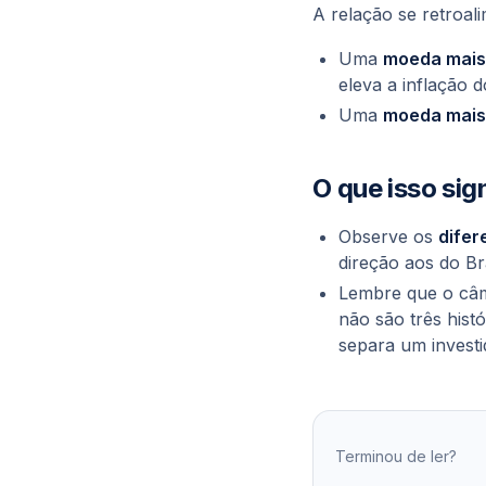
A relação se retroal
Uma
moeda mais
eleva
a inflação 
Uma
moeda mais
O que isso sig
Observe os
difer
direção aos do Br
Lembre que o câmb
não são três hist
separa um investi
Terminou de ler?