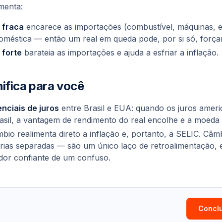
imenta:
 fraca
encarece as importações (combustível, máquinas, el
doméstica — então um real em queda pode, por si só, forç
 forte
barateia as importações e ajuda a esfriar a inflação.
nifica para você
enciais de juros
entre Brasil e EUA: quando os juros ame
asil, a vantagem de rendimento do real encolhe e a moeda
io realimenta direto a inflação e, portanto, a SELIC. Câmbi
órias separadas — são um único laço de retroalimentação, e
dor confiante de um confuso.
Conclu