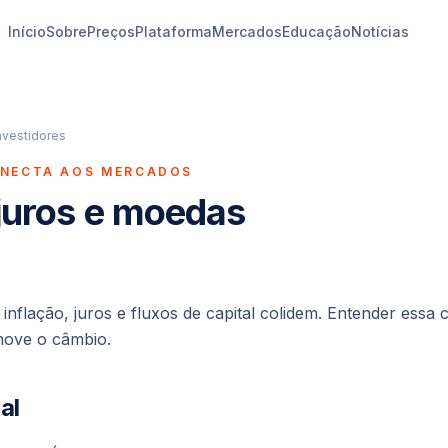
Início
Sobre
Preços
Plataforma
Mercados
Educação
Notícias
nvestidores
ONECTA AOS MERCADOS
 juros e moedas
nflação, juros e fluxos de capital colidem. Entender essa 
move o câmbio.
al