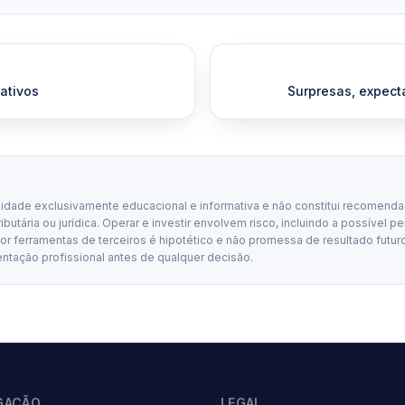
ativos
Surpresas, expecta
lidade exclusivamente educacional e informativa e não constitui recomenda
tributária ou jurídica. Operar e investir envolvem risco, incluindo a possível p
 ferramentas de terceiros é hipotético e não promessa de resultado futuro
entação profissional antes de qualquer decisão.
GAÇÃO
LEGAL