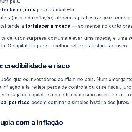
um país.
l sobe os juros
para combatê-la.
altos (acima da inflação) atraem capital estrangeiro em bu
ital tende a
fortalecer a moeda
— ao menos no curto praz
alta de juros surpresa costuma elevar uma moeda, e uma s
a. O capital flui para o melhor retorno ajustado ao risco.
 credibilidade e risco
supõe que os investidores
confiam
no país. Num emergente 
a inflação alta reflete perda de controle ou crise fiscal, ju
er a fuga de capital, e a moeda cai mesmo assim. Para o r
obal por risco
podem dominar a simples história dos juros.
upla com a inflação