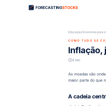
FORECASTING
STOCKS
Educação
/
Economia para i
COMO TUDO SE C
Inflação,
4
min
As moedas são onde i
maior parte do que 
A cadeia centr