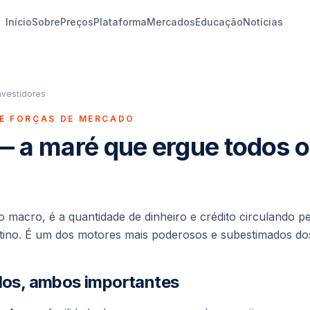
Início
Sobre
Preços
Plataforma
Mercados
Educação
Notícias
nvestidores
 E FORÇAS DE MERCADO
— a maré que ergue todos o
do macro, é a quantidade de dinheiro e crédito circulando pe
tino. É um dos motores mais poderosos e subestimados dos
ados, ambos importantes