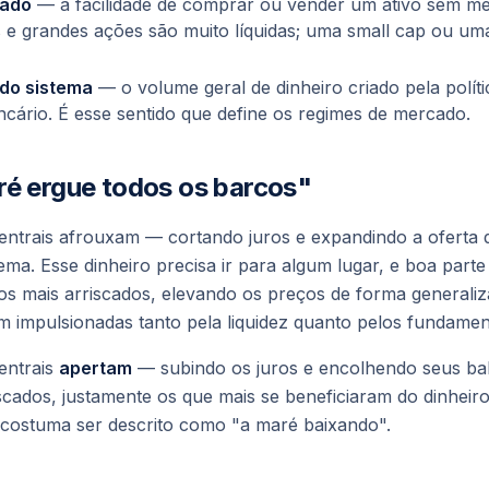
cado
— a facilidade de comprar ou vender um ativo sem me
 e grandes ações são muito líquidas; uma small cap ou um
 do sistema
— o volume geral de dinheiro criado pela polít
ncário. É esse sentido que define os regimes de mercado.
ré ergue todos os barcos"
ntrais afrouxam — cortando juros e expandindo a oferta
tema. Esse dinheiro precisa ir para algum lugar, e boa parte
ivos mais arriscados, elevando os preços de forma generaliz
 impulsionadas tanto pela liquidez quanto pelos fundamen
entrais
apertam
— subindo os juros e encolhendo seus bal
iscados, justamente os que mais se beneficiaram do dinheir
o costuma ser descrito como "a maré baixando".