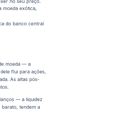
xer no seu preço.
a moeda exótica,
ica do banco central
 de moeda — a
 dele flui para ações,
ada. As altas pós-
tos.
anços — a liquidez
o barato, tendem a