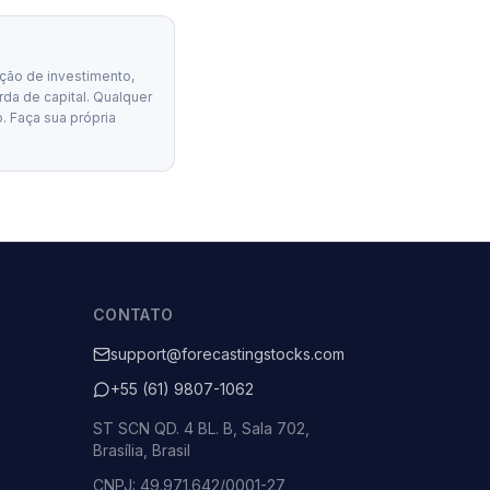
ção de investimento,
erda de capital. Qualquer
. Faça sua própria
CONTATO
support@forecastingstocks.com
+55 (61) 9807-1062
ST SCN QD. 4 BL. B, Sala 702,
Brasília, Brasil
CNPJ: 49.971.642/0001-27