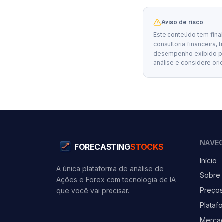
Aviso de risco
Este conteúdo tem fina
consultoria financeira, 
desempenho exibido por
análise e considere ori
NAVE
FORECASTING
STOCKS
Início
A única plataforma de análise de
Sobre
Ações e Forex com tecnologia de IA
Preço
que você vai precisar.
Plataf
Merca