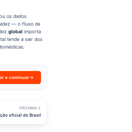
ou os dados
uidez — o fluxo de
idez
global
importa
al tende a sair dos
domésticas.
ir e continuar
PRÓXIMA
ção oficial do Brasil