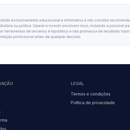
lidade exclusivamente educacional e informativa e não constitui recomenda
tributária ou jurídica. Operar e investir envolvem risco, incluindo a possível p
 ferramentas de terceiros é hipotético e não promessa de resultado futuro
entação profissional antes de qualquer decisão.
GAÇÃO
LEGAL
Termos e condições
Política de privacidade
s
orma
dos