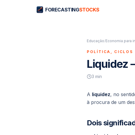
FORECASTING
STOCKS
Educação
/
Economia para i
POLÍTICA, CICLOS
Liquidez 
3
min
A
liquidez
, no senti
à procura de um des
Dois signific