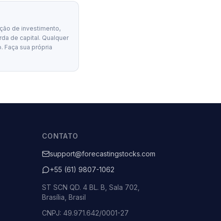
ção de investimento,
erda de capital. Qualquer
. Faça sua própria
CONTATO
support@forecastingstocks.com
+55 (61) 9807-1062
ST SCN QD. 4 BL. B, Sala 702,
Brasília, Brasil
CNPJ: 49.971.642/0001-27