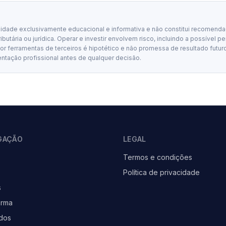
lidade exclusivamente educacional e informativa e não constitui recomenda
tributária ou jurídica. Operar e investir envolvem risco, incluindo a possível p
 ferramentas de terceiros é hipotético e não promessa de resultado futuro
entação profissional antes de qualquer decisão.
GAÇÃO
LEGAL
Termos e condições
Política de privacidade
s
orma
dos