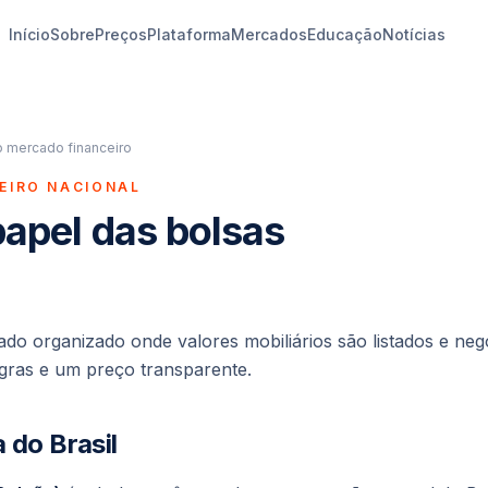
Início
Sobre
Preços
Plataforma
Mercados
Educação
Notícias
 mercado financeiro
EIRO NACIONAL
papel das bolsas
do organizado onde valores mobiliários são listados e ne
gras e um preço transparente.
 do Brasil