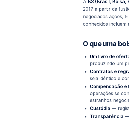
A
B3 (Brasil, Bolsa,
2017 a partir da fu
negociados ações, ET
conhecidos incluem
O que uma bol
Um livro de ofert
produzindo um pr
Contratos e regr
seja idêntico e c
Compensação e l
operações se con
estranhos negoci
Custódia
— regis
Transparência
— 