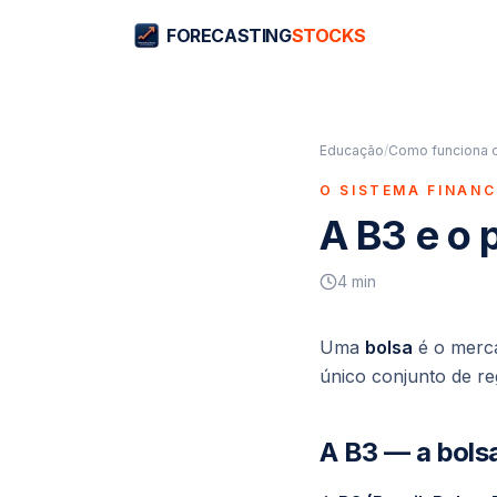
FORECASTING
STOCKS
Educação
/
Como funciona o
O SISTEMA FINANC
A B3 e o 
4
min
Uma
bolsa
é o merca
único conjunto de re
A B3 — a bolsa