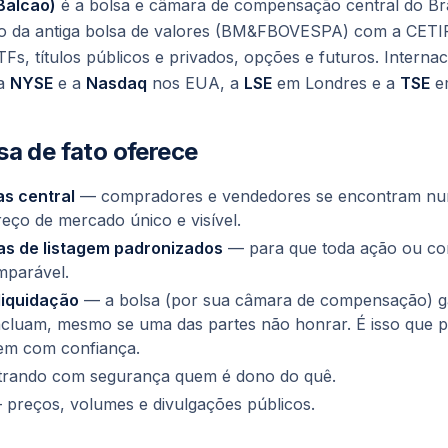
 Balcão)
é a bolsa e câmara de compensação central do Br
são da antiga bolsa de valores (BM&FBOVESPA) com a CETI
Fs, títulos públicos e privados, opções e futuros. Interna
 a
NYSE
e a
Nasdaq
nos EUA, a
LSE
em Londres e a
TSE
em
sa de fato oferece
as central
— compradores e vendedores se encontram num
eço de mercado único e visível.
as de listagem padronizados
— para que toda ação ou con
omparável.
iquidação
— a bolsa (por sua câmara de compensação) g
cluam, mesmo se uma das partes não honrar. É isso que p
em com confiança.
trando com segurança quem é dono do quê.
preços, volumes e divulgações públicos.