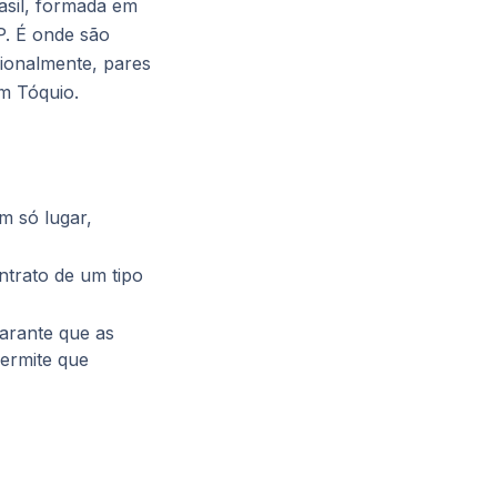
asil, formada em
P. É onde são
cionalmente, pares
 Tóquio.
 só lugar,
trato de um tipo
arante que as
ermite que