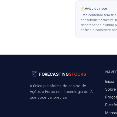
Aviso de risco
Este conteúdo tem fina
consultoria financeira, 
desempenho exibido por
análise e considere ori
NAVE
FORECASTING
STOCKS
Início
A única plataforma de análise de
Sobre
Ações e Forex com tecnologia de IA
Preço
que você vai precisar.
Plataf
Merca