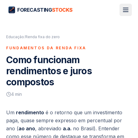
FORECASTING
STOCKS
Educação
/
Renda fixa do zero
FUNDAMENTOS DA RENDA FIXA
Como funcionam
rendimentos e juros
compostos
4
min
Um
rendimento
é o retorno que um investimento
paga, quase sempre expresso em percentual por
ano (
ao ano
, abreviado
a.a.
no Brasil). Entender
como esse número de destaque se transforma em