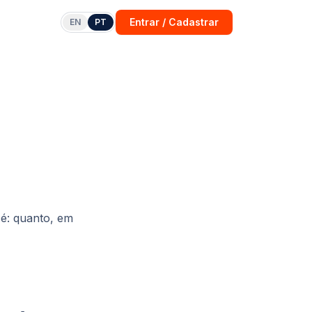
Entrar / Cadastrar
EN
PT
 é:
quanto, em