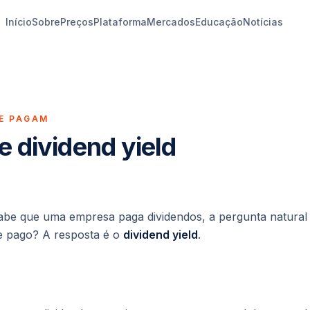
Início
Sobre
Preços
Plataforma
Mercados
Educação
Notícias
E PAGAM
 dividend yield
be que uma empresa paga dividendos, a pergunta natural
e pago?
A resposta é o
dividend yield
.