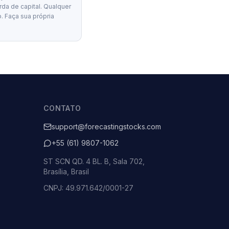
erda de capital. Qualquer
. Faça sua própria
CONTATO
support@forecastingstocks.com
+55 (61) 9807-1062
ST SCN QD. 4 BL. B, Sala 702,
Brasília, Brasil
CNPJ: 49.971.642/0001-27