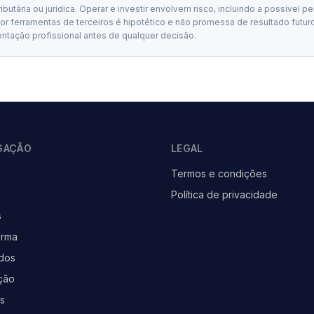
tributária ou jurídica. Operar e investir envolvem risco, incluindo a possível p
 ferramentas de terceiros é hipotético e não promessa de resultado futuro
entação profissional antes de qualquer decisão.
GAÇÃO
LEGAL
Termos e condições
Política de privacidade
s
orma
dos
ção
as