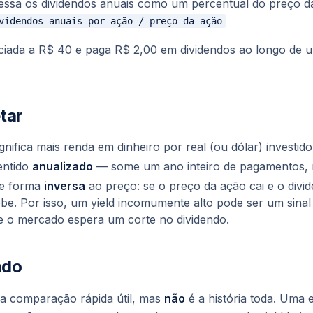
ressa os dividendos anuais como um percentual do preço d
iada a R$ 40 e paga R$ 2,00 em dividendos ao longo de um
tar
gnifica mais renda em dinheiro por real (ou dólar) investido
entido
anualizado
— some um ano inteiro de pagamentos,
de forma
inversa
ao preço: se o preço da ação cai e o div
obe
. Por isso, um yield incomumente alto pode ser um sinal
e o mercado espera um corte no dividendo.
ado
ma comparação rápida útil, mas
não
é a história toda. Uma