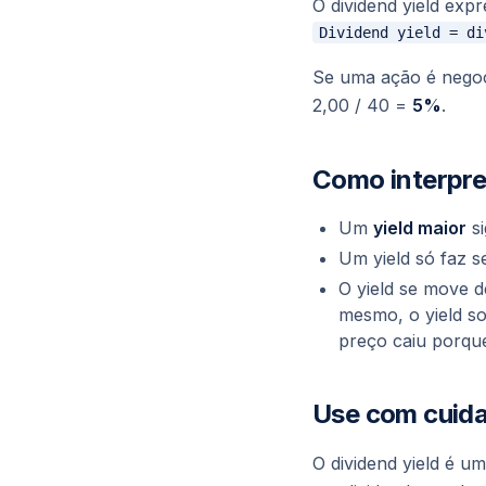
O dividend yield exp
Se uma ação é negoc
2,00 / 40 =
5%
.
Como interpre
Um
yield maior
si
Um yield só faz s
O yield se move 
mesmo, o yield
s
preço caiu porqu
Use com cuid
O dividend yield é u