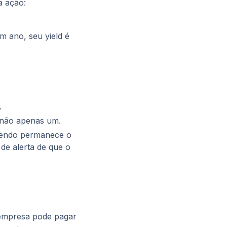
a ação:
 ano, seu yield é
.
 não apenas um.
idendo permanece o
 de alerta de que o
 empresa pode pagar