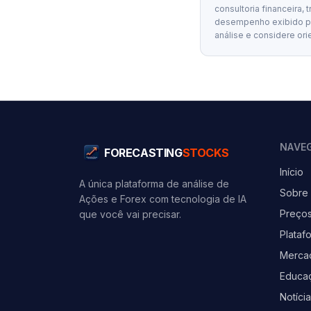
consultoria financeira, 
desempenho exibido por
análise e considere ori
NAVE
FORECASTING
STOCKS
Início
A única plataforma de análise de
Sobre
Ações e Forex com tecnologia de IA
Preço
que você vai precisar.
Plataf
Merca
Educa
Notíci