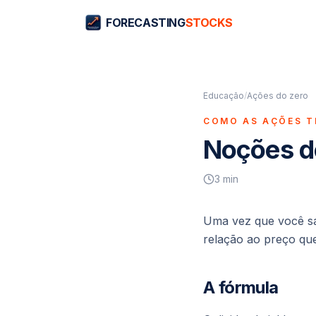
FORECASTING
STOCKS
Educação
/
Ações do zero
COMO AS AÇÕES T
Noções de
3
min
Uma vez que você sa
relação ao preço qu
A fórmula