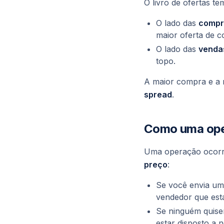
O livro de ofertas t
O lado das
compra
maior oferta de c
O lado das
vendas
topo.
A maior compra e a m
spread
.
Como uma ope
Uma operação ocor
preço
:
Se você envia um
vendedor que está
Se ninguém quise
estar disposto a 