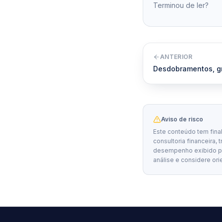
Terminou de ler?
ANTERIOR
Desdobramentos, g
Aviso de risco
Este conteúdo tem fina
consultoria financeira, 
desempenho exibido por
análise e considere ori