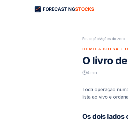
FORECASTING
STOCKS
Educação
/
Ações do zero
COMO A BOLSA FU
O livro de
4
min
Toda operação numa
lista ao vivo e ord
Os dois lados d