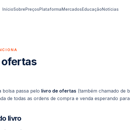
Início
Sobre
Preços
Plataforma
Mercados
Educação
Notícias
NCIONA
 ofertas
 bolsa passa pelo
livro de ofertas
(também chamado de
b
enada de todas as ordens de compra e venda esperando par
o livro