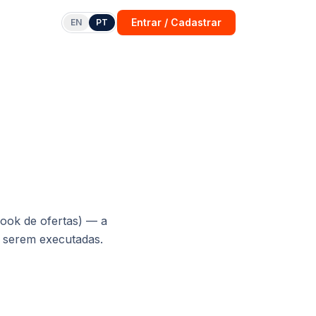
Entrar / Cadastrar
EN
PT
ook de ofertas
) — a
a serem executadas.