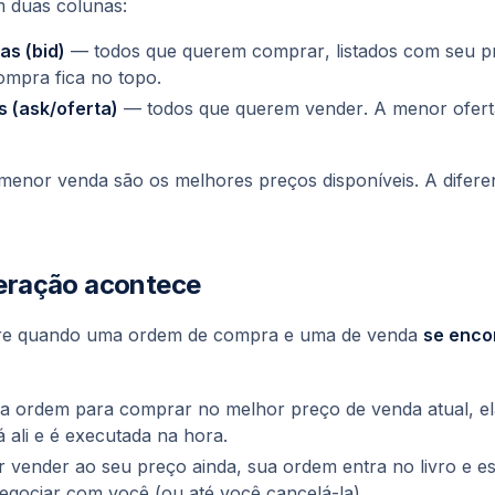
em duas colunas:
s (bid)
— todos que querem
comprar
, listados com seu p
ompra fica no topo.
 (ask/oferta)
— todos que querem
vender
. A menor ofert
enor venda são os melhores preços disponíveis. A diferen
ração acontece
re quando uma ordem de compra e uma de venda
se enco
a ordem para comprar no melhor preço de venda atual, e
 ali e é executada na hora.
r vender ao seu preço ainda, sua ordem
entra no livro
e es
negociar com você (ou até você cancelá-la).