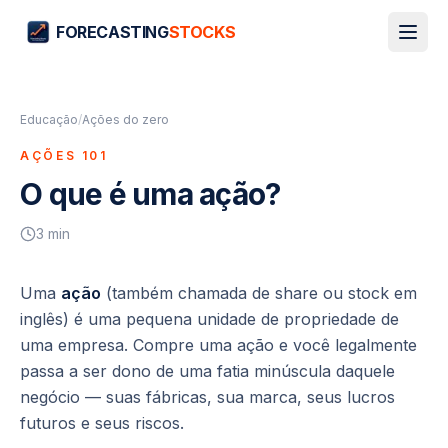
FORECASTING
STOCKS
Educação
/
Ações do zero
AÇÕES 101
O que é uma ação?
3
min
Uma
ação
(também chamada de
share
ou
stock
em
inglês) é uma pequena unidade de propriedade de
uma empresa. Compre uma ação e você legalmente
passa a ser dono de uma fatia minúscula daquele
negócio — suas fábricas, sua marca, seus lucros
futuros e seus riscos.