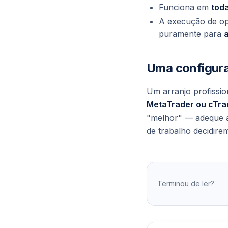
Funciona em
toda
A execução de op
puramente para
Uma configur
Um arranjo profissio
MetaTrader ou cTra
"melhor" — adeque a 
de trabalho decidire
Terminou de ler?