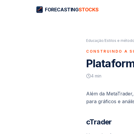
FORECASTING
STOCKS
Educação
/
Estilos e método
CONSTRUINDO A S
Plataform
4
min
Além da MetaTrader,
para gráficos e anál
cTrader