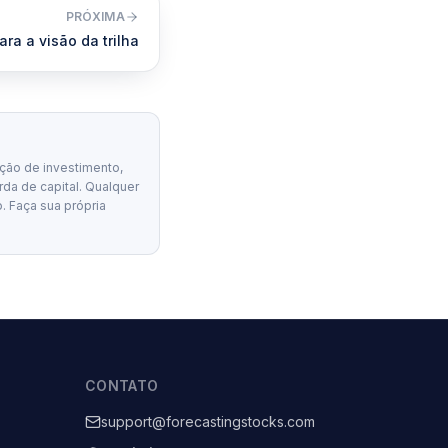
PRÓXIMA
ara a visão da trilha
ção de investimento,
erda de capital. Qualquer
. Faça sua própria
CONTATO
support@forecastingstocks.com