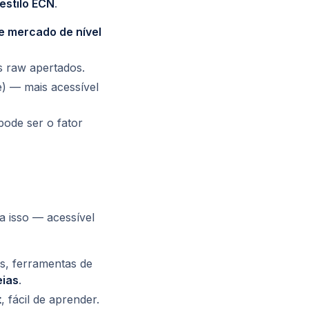
estilo ECN
.
e mercado de nível
s raw apertados.
) — mais acessível
pode ser o fator
a isso — acessível
es, ferramentas de
eias
.
t
, fácil de aprender.