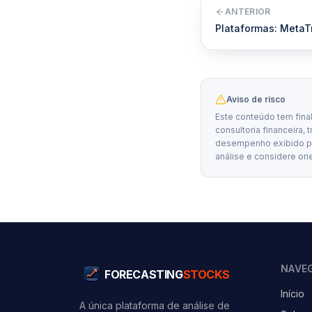
ANTERIOR
Plataformas: MetaT
Aviso de risco
Este conteúdo tem fina
consultoria financeira, 
desempenho exibido por
análise e considere ori
NAVE
FORECASTING
STOCKS
Início
A única plataforma de análise de