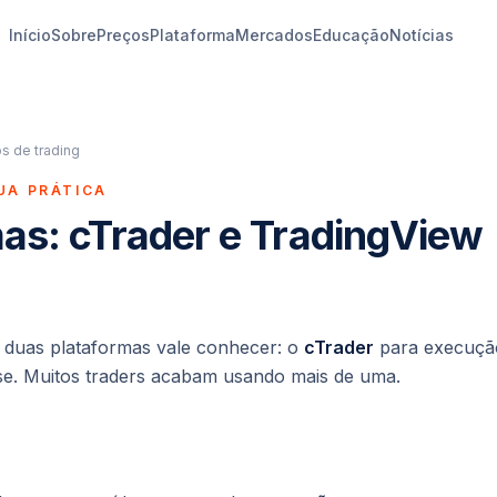
Início
Sobre
Preços
Plataforma
Mercados
Educação
Notícias
s de trading
UA PRÁTICA
as: cTrader e TradingView
 duas plataformas vale conhecer: o
cTrader
para execuçã
ise. Muitos traders acabam usando mais de uma.