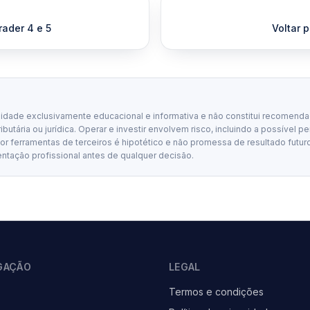
rader 4 e 5
Voltar p
lidade exclusivamente educacional e informativa e não constitui recomenda
tributária ou jurídica. Operar e investir envolvem risco, incluindo a possível p
 ferramentas de terceiros é hipotético e não promessa de resultado futuro
entação profissional antes de qualquer decisão.
GAÇÃO
LEGAL
Termos e condições