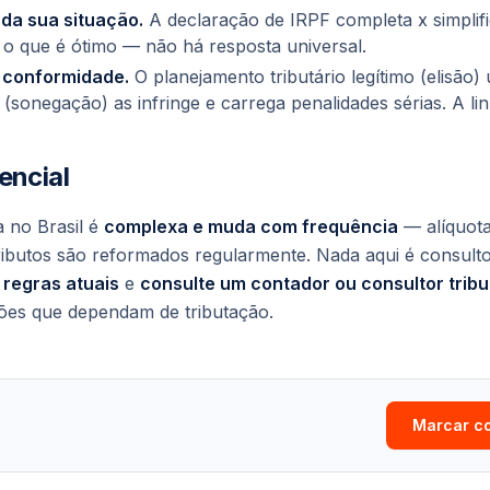
 da sua situação.
A declaração de IRPF completa x simplifi
o que é ótimo — não há resposta universal.
 conformidade.
O
planejamento
tributário legítimo (elisão
(sonegação) as infringe e carrega penalidades sérias. A li
encial
ia no Brasil é
complexa e muda com frequência
— alíquotas
ributos são reformados regularmente. Nada aqui é consultori
 regras atuais
e
consulte um contador ou consultor tribu
sões que dependam de tributação.
Marcar c