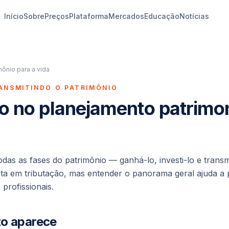
Início
Sobre
Preços
Plataforma
Mercados
Educação
Notícias
ônio para a vida
ANSMITINDO O PATRIMÔNIO
o no planejamento patrimon
das as fases do patrimônio — ganhá-lo, investi-lo e transm
ista em tributação, mas entender o panorama geral ajuda a p
profissionais.
to aparece