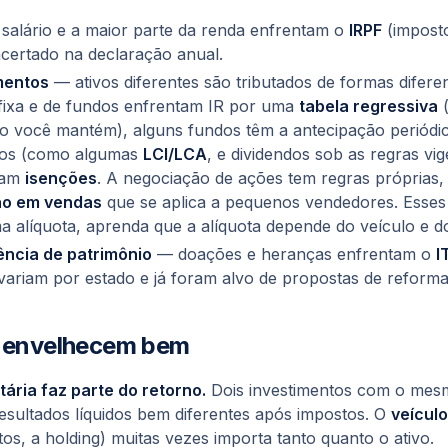
salário e a maior parte da renda enfrentam o
IRPF
(impost
 acertado na declaração anual.
mentos
— ativos diferentes são tributados de formas diferen
fixa e de fundos enfrentam IR por uma
tabela regressiva
(
o você mantém), alguns fundos têm a antecipação periódi
tos (como algumas
LCI/LCA
, e dividendos sob as regras vi
ram
isenções
. A negociação de ações tem regras próprias,
ão em vendas
que se aplica a pequenos vendedores. Esse
 alíquota, aprenda que a alíquota
depende do veículo e d
ência de patrimônio
— doações e heranças enfrentam o
I
 variam por estado e já foram alvo de propostas de reforma
e envelhecem bem
utária faz parte do retorno.
Dois investimentos com o mes
sultados líquidos bem diferentes após impostos. O
veículo
tos, a holding) muitas vezes importa tanto quanto o ativo.