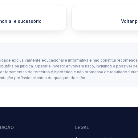
monial e sucessório
Voltar p
lidade exclusivamente educacional e informativa e não constitui recomenda
tributária ou jurídica. Operar e investir envolvem risco, incluindo a possível p
 ferramentas de terceiros é hipotético e não promessa de resultado futuro
entação profissional antes de qualquer decisão.
GAÇÃO
LEGAL