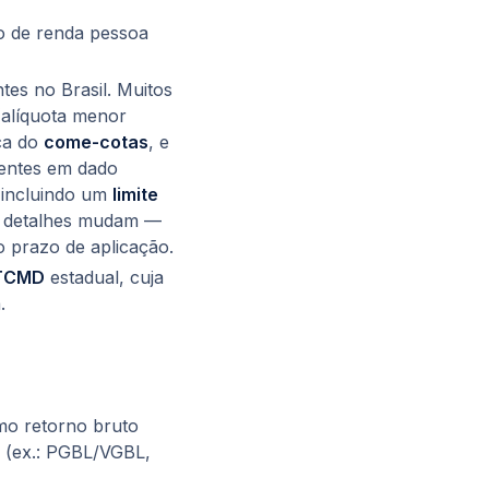
o de renda pessoa
tes no Brasil. Muitos
alíquota menor
ca do
come-cotas
, e
gentes em dado
 incluindo um
limite
s detalhes mudam —
o prazo de aplicação
.
TCMD
estadual, cuja
.
mo retorno bruto
(ex.: PGBL/VGBL,