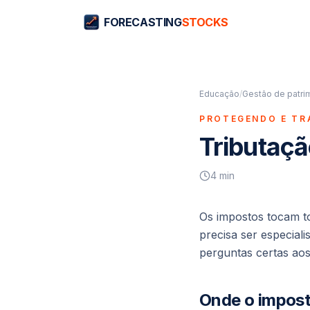
FORECASTING
STOCKS
Educação
/
Gestão de patrim
PROTEGENDO E TR
Tributaçã
4
min
Os impostos tocam to
precisa ser especial
perguntas certas aos 
Onde o impos