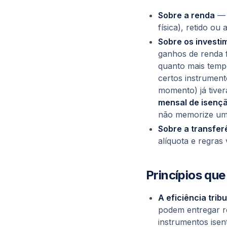
Sobre a renda
— 
física), retido ou
Sobre os investi
ganhos de renda 
quanto mais temp
certos instrumen
momento) já tive
mensal de isenç
não memorize uma
Sobre a transfer
alíquota e regras
Princípios qu
A eficiência trib
podem entregar re
instrumentos isen