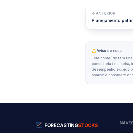
ANTERIOR
Planejamento patri
Aviso de risco
Este conteúdo tem fina
consultoria financeira, 
desempenho exibido por
análise e considere ori
NAVE
FORECASTING
STOCKS