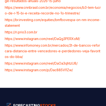
ge-resultados-anuais-2026-15-julho
https://www.cnnbrasil.com.br/economia/negocios/b3-tem-lucr
o-de-r-15-bi-e-receita-recorde-no-1o-trimestre/
https://br.investing.com/equities/bmfbovespa-on-nm-income-
statement
https://ri.prio3.com.br
https://www.instagram.com/reel/DaQg3PERXoM/
https://www.infomoney.com.br/mercados/2t-de-bancos-refor
cara-distancia-entre-vencedores-e-perdedores-veja-favorit
os-do-bba/
https://www.instagram.com/reel/DaOa3qhtzU8/
https://www.instagram.com/p/Dac885Vl1Zw/
FORECASTING
STOCKS