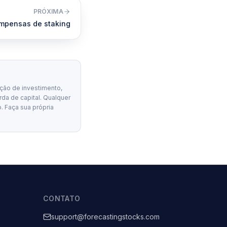
PRÓXIMA
ompensas de staking
ção de investimento,
erda de capital. Qualquer
. Faça sua própria
CONTATO
support@forecastingstocks.com