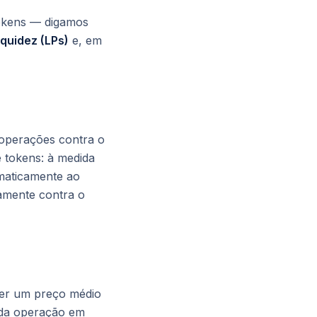
tokens — digamos
iquidez (LPs)
e, em
 operações contra o
 tokens: à medida
maticamente ao
amente contra o
er um preço médio
 da operação em