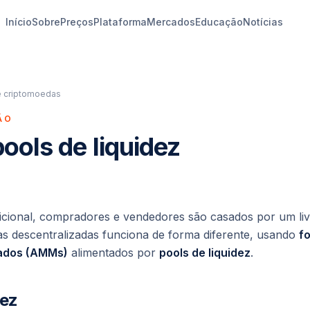
Início
Sobre
Preços
Plataforma
Mercados
Educação
Notícias
 criptomoedas
ÃO
ols de liquidez
cional, compradores e vendedores são casados por um livr
as descentralizadas funciona de forma diferente, usando
f
ados (AMMs)
alimentados por
pools de liquidez
.
dez