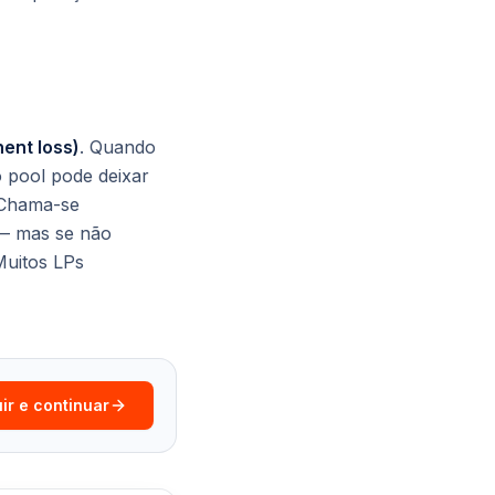
ent loss)
. Quando
 pool pode deixar
 Chama-se
 — mas se não
Muitos LPs
ir e continuar