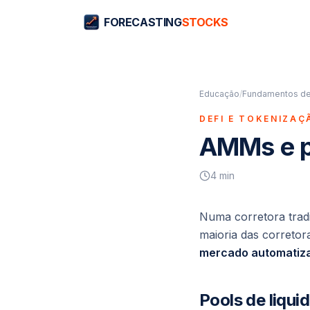
FORECASTING
STOCKS
Educação
/
Fundamentos de
DEFI E TOKENIZAÇ
AMMs e po
4
min
Numa corretora tradi
maioria das corretor
mercado automatiz
Pools de liqui