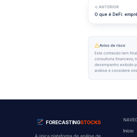
ANTERIOR
O que é DeFi: empr
Aviso de risco
Este conteúdo tem fina
consultoria financeira, 
desempenho exibido por
análise e considere ori
NAVE
FORECASTING
STOCKS
Início
A única plataforma de análise de