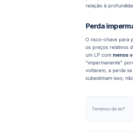
relação à profundida
Perda imperma
O risco-chave para p
os preços relativos
um LP com
menos va
"impermanente" porq
voltarem, a perda s
subestimam isso; não
Terminou de ler?