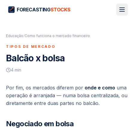
FORECASTING
STOCKS
Educação
/
Como funciona o mercado financeiro
TIPOS DE MERCADO
Balcão x bolsa
4
min
Por fim, os mercados diferem por
onde e como
uma
operação é arranjada — numa bolsa centralizada, ou
diretamente entre duas partes no balcão.
Negociado em bolsa