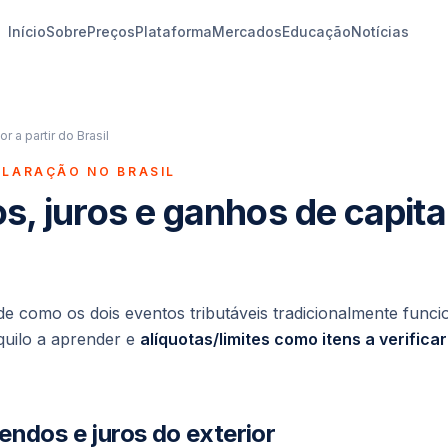
Início
Sobre
Preços
Plataforma
Mercados
Educação
Notícias
or a partir do Brasil
CLARAÇÃO NO BRASIL
s, juros e ganhos de capita
e como os dois eventos tributáveis tradicionalmente funci
uilo a aprender e
alíquotas/limites como itens a verificar
endos e juros do exterior