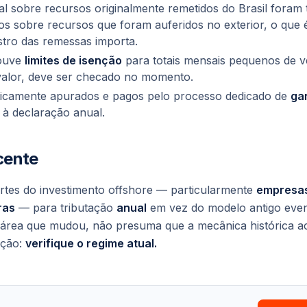
al sobre recursos
originalmente remetidos do Brasil
foram 
os sobre recursos que foram auferidos no exterior, o que
istro das remessas importa.
houve
limites de isenção
para totais mensais pequenos de 
 valor, deve ser checado no momento.
picamente apurados e pagos pelo processo dedicado de
ga
 à declaração anual.
cente
tes do investimento offshore — particularmente
empresas
ras
— para tributação
anual
em vez do modelo antigo eve
 área que mudou, não presuma que a mecânica histórica ac
ação:
verifique o regime atual.