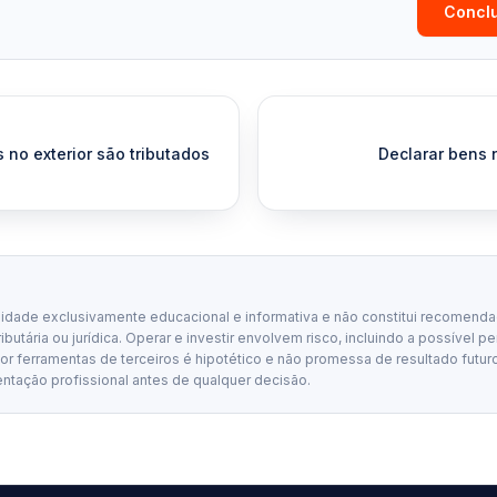
Conclu
no exterior são tributados
Declarar bens n
lidade exclusivamente educacional e informativa e não constitui recomenda
tributária ou jurídica. Operar e investir envolvem risco, incluindo a possível p
 ferramentas de terceiros é hipotético e não promessa de resultado futuro
entação profissional antes de qualquer decisão.