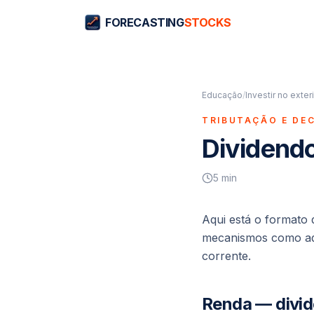
FORECASTING
STOCKS
Educação
/
Investir no exteri
TRIBUTAÇÃO E DE
Dividendo
5
min
Aqui está o
formato
d
mecanismos como aq
corrente.
Renda — divid