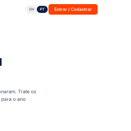
Entrar / Cadastrar
EN
PT
l
onaram. Trate os
para o ano