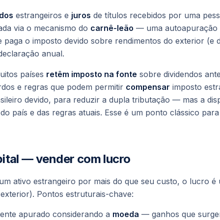
ndos
estrangeiros e
juros
de títulos recebidos por uma pesso
tada via o mecanismo do
carnê-leão
— uma autoapuração 
 e paga o imposto devido sobre rendimentos do exterior (e d
 declaração anual.
uitos países
retêm imposto na fonte
sobre dividendos ant
ordos e regras que podem permitir
compensar
imposto estr
ileiro devido, para reduzir a dupla tributação — mas a disp
 país e das regras atuais. Esse é um ponto clássico para
ital — vender com lucro
m ativo estrangeiro por mais do que seu custo, o lucro 
exterior
). Pontos estruturais-chave:
ente apurado considerando a
moeda
— ganhos que surge