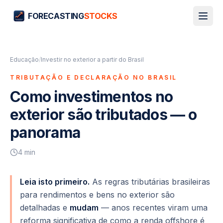
FORECASTING
STOCKS
Educação
/
Investir no exterior a partir do Brasil
TRIBUTAÇÃO E DECLARAÇÃO NO BRASIL
Como investimentos no
exterior são tributados — o
panorama
4
min
Leia isto primeiro.
As regras tributárias brasileiras
para rendimentos e bens no exterior são
detalhadas e
mudam
— anos recentes viram uma
reforma significativa de como a renda offshore é