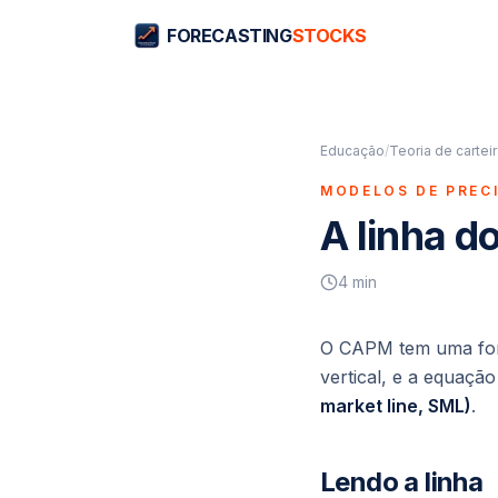
FORECASTING
STOCKS
Educação
/
Teoria de cartei
MODELOS DE PREC
A linha d
4
min
O CAPM tem uma forma
vertical, e a equaçã
market line, SML)
.
Lendo a linha