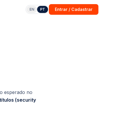
Entrar / Cadastrar
EN
PT
no esperado no
ítulos (security