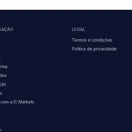
GAÇÃO
LEGAL
Termos e condições
Política de privacidade
s
orma
dos
ção
as
com a IC Markets
s.