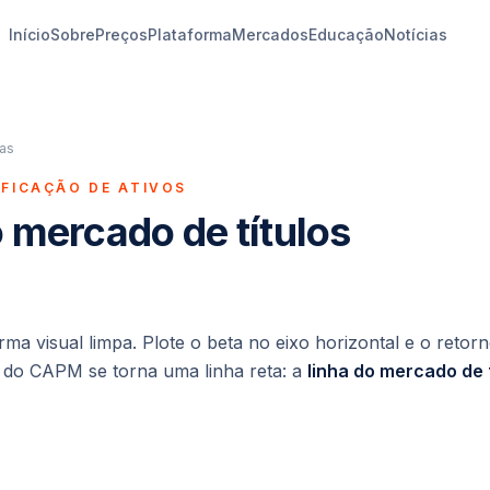
Início
Sobre
Preços
Plataforma
Mercados
Educação
Notícias
ras
IFICAÇÃO DE ATIVOS
o mercado de títulos
 visual limpa. Plote o beta no eixo horizontal e o retor
o do CAPM se torna uma linha reta: a
linha do mercado de t