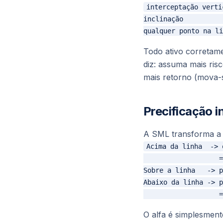
interceptação verti
inclinação          
Todo ativo corretame
diz: assuma mais risc
mais retorno (mova-s
Precificação i
A SML transforma a 
Acima da linha  -> 
                   =
Sobre a linha   -> p
Abaixo da linha -> p
O alfa é simplesmen