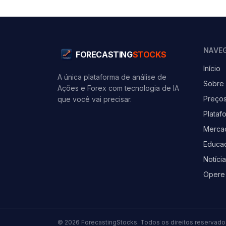
NAVE
FORECASTING
STOCKS
Início
A única plataforma de análise de
Sobre
Ações e Forex com tecnologia de IA
Preço
que você vai precisar.
Plataf
Merca
Educa
Notíci
Opere 
©
2026
ForecastingStocks.
Todos os direitos reservado