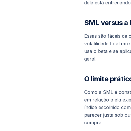
dela está entregando
SML versus a 
Essas são fáceis de 
volatilidade total em
usa o beta e se apli
geral.
O limite prátic
Como a SML é constru
em relação a ela exi
índice escolhido co
parecer justa sob o
compra.