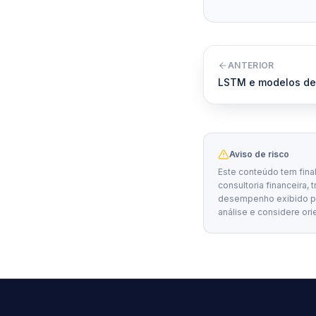
ANTERIOR
LSTM e modelos de
Aviso de risco
Este conteúdo tem fina
consultoria financeira, 
desempenho exibido por
análise e considere ori