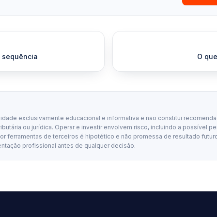
 sequência
O que
lidade exclusivamente educacional e informativa e não constitui recomenda
tributária ou jurídica. Operar e investir envolvem risco, incluindo a possível p
 ferramentas de terceiros é hipotético e não promessa de resultado futuro
entação profissional antes de qualquer decisão.