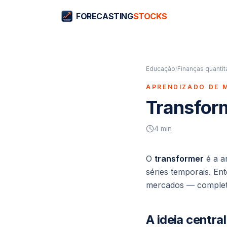
FORECASTING
STOCKS
Educação
/
Finanças quantit
APRENDIZADO DE 
Transfor
4
min
O
transformer
é a ar
séries temporais. En
mercados — completa
A ideia centra