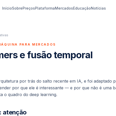
Início
Sobre
Preços
Plataforma
Mercados
Educação
Notícias
ativas
MÁQUINA PARA MERCADOS
mers e fusão temporal
quitetura por trás do salto recente em IA, e foi adaptado 
tender por que ele é interessante — e por que não é uma b
 o quadro do deep learning.
l: atenção