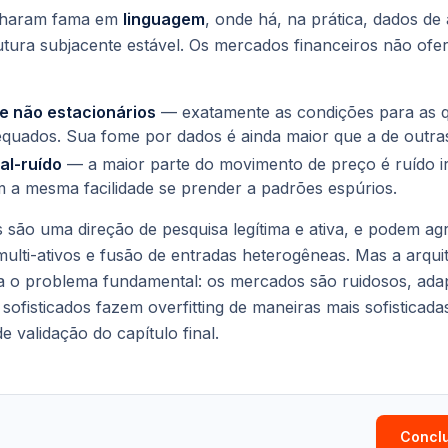
nharam fama em
linguagem
, onde há, na prática, dados de 
rutura subjacente estável. Os mercados financeiros não o
e não estacionários
— exatamente as condições para as q
quados. Sua fome por dados é ainda maior que a de outra
al-ruído
— a maior parte do movimento de preço é ruído ir
 a mesma facilidade se prender a padrões espúrios.
são uma direção de pesquisa legítima e ativa, e podem ag
ulti-ativos e fusão de entradas heterogêneas. Mas a arqui
 o problema fundamental: os mercados são ruidosos, adap
sofisticados fazem overfitting de maneiras mais sofisticada
 de validação do capítulo final.
Conclu