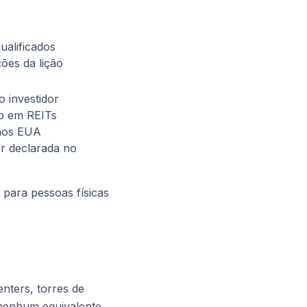
ualificados
ções da lição
 o
investidor
do em REITs
os EUA
er declarada no
 para pessoas físicas
nters, torres de
u nenhum equivalente