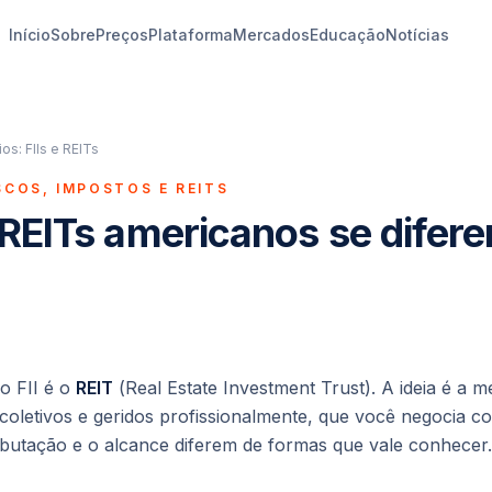
Início
Sobre
Preços
Plataforma
Mercados
Educação
Notícias
os: FIIs e REITs
SCOS, IMPOSTOS E REITS
REITs americanos se difer
o FII é o
REIT
(
Real Estate Investment Trust
). A ideia é a
 coletivos e geridos profissionalmente, que você negocia
ributação e o alcance diferem de formas que vale conhecer.