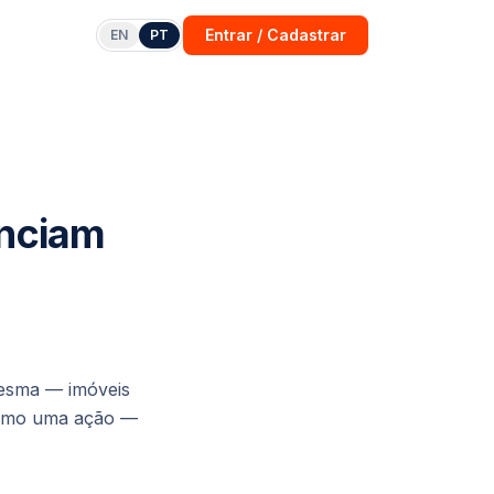
Entrar / Cadastrar
EN
PT
enciam
 mesma — imóveis
 como uma ação —