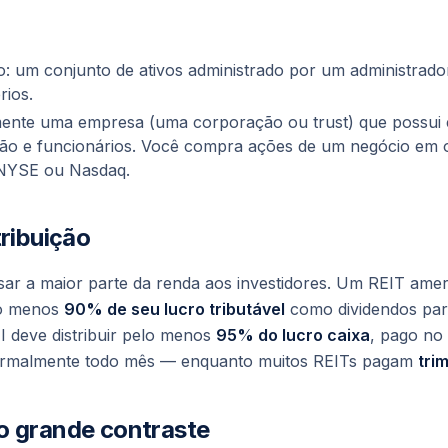
o
: um conjunto de ativos administrado por um administrado
rios.
mente uma
empresa
(uma corporação ou trust) que possui 
tão e funcionários. Você compra ações de um negócio em 
NYSE ou Nasdaq.
tribuição
r a maior parte da renda aos investidores. Um REIT amer
elo menos
90% de seu lucro tributável
como dividendos par
II deve distribuir pelo menos
95% do lucro caixa
, pago no
ormalmente todo mês — enquanto muitos REITs pagam
tri
o grande contraste