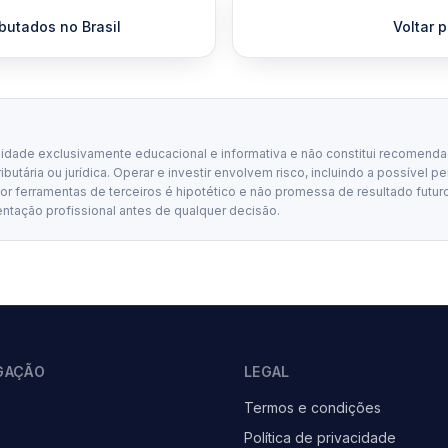
ibutados no Brasil
Voltar p
lidade exclusivamente educacional e informativa e não constitui recomenda
tributária ou jurídica. Operar e investir envolvem risco, incluindo a possível p
 ferramentas de terceiros é hipotético e não promessa de resultado futuro
entação profissional antes de qualquer decisão.
GAÇÃO
LEGAL
Termos e condições
Política de privacidade