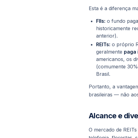
Esta é a diferença mai
FIIs:
o
fundo
paga 
historicamente r
anterior).
REITs:
o próprio R
geralmente
paga 
americanos, os d
(comumente 30% pa
Brasil.
Portanto, a vantagem
brasileiras — não ao
Alcance e dive
O mercado de REITs a
telefonia, florestas