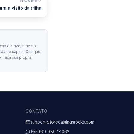
PRÓXIMA
ara a visão da trilha
ção de investimento,
erda de capital. Qualquer
. Faça sua própria
CONTATO
support@forecastingstocks.com
+55 (61) 9807-1062