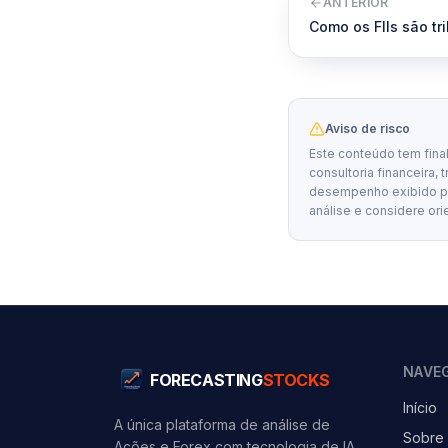
ANTERIOR
Como os FIIs são tr
Aviso de risco
Este conteúdo tem fina
consultoria financeira, 
desempenho exibido por
análise e considere ori
NAVE
FORECASTING
STOCKS
Início
A única plataforma de análise de
Sobre
Ações e Forex com tecnologia de IA