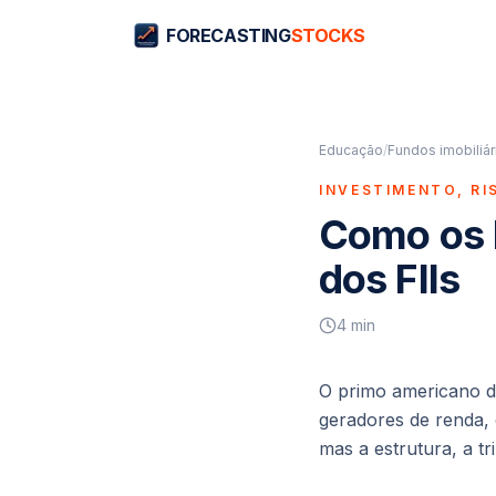
FORECASTING
STOCKS
Educação
/
Fundos imobiliári
INVESTIMENTO, RI
Como os 
dos FIIs
4
min
O primo americano d
geradores de renda,
mas a estrutura, a t