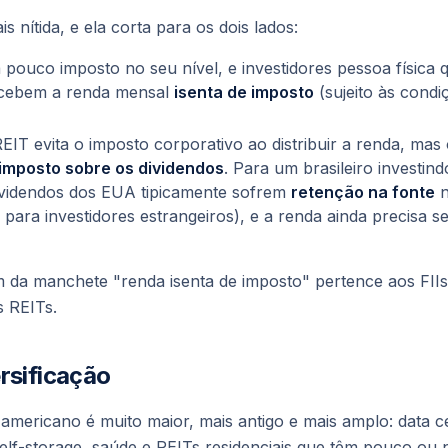
s nítida, e ela corta para os dois lados:
pouco imposto no seu nível, e investidores
pessoa física
q
ecebem a renda mensal
isenta de imposto
(sujeito às condi
EIT evita o imposto corporativo ao distribuir a renda, mas
imposto sobre os dividendos
. Para um brasileiro investin
ividendos dos EUA tipicamente sofrem
retenção na fonte
n
ra investidores estrangeiros), e a renda ainda precisa s
 da manchete "renda isenta de imposto" pertence aos FIIs
s REITs.
rsificação
mericano é muito maior, mais antigo e mais amplo: data ce
, self-storage, saúde e REITs residenciais que têm pouco o