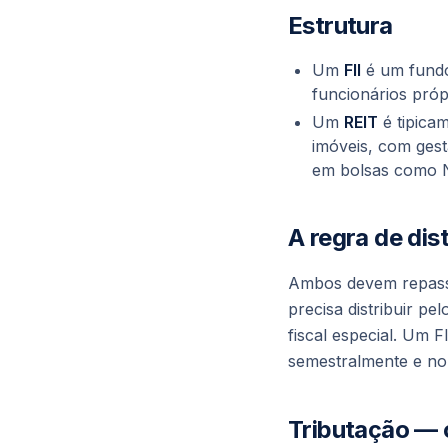
Estrutura
Um
FII
é um
fund
funcionários próp
Um
REIT
é tipica
imóveis, com ges
em bolsas como 
A regra de dis
Ambos devem repassa
precisa distribuir p
fiscal especial. Um F
semestralmente e n
Tributação — 