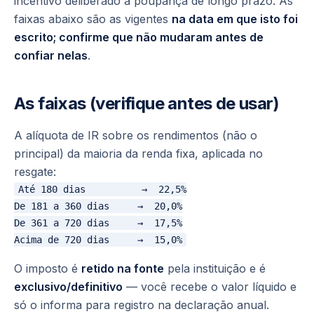
incentivo deliberado à poupança de longo prazo. As
faixas abaixo são as vigentes
na data em que isto foi
escrito; confirme que não mudaram antes de
confiar nelas
.
As faixas (verifique antes de usar)
A alíquota de IR sobre os
rendimentos
(não o
principal) da maioria da renda fixa, aplicada no
resgate:
Até 180 dias          →  22,5%

De 181 a 360 dias     →  20,0%

De 361 a 720 dias     →  17,5%

O imposto é
retido na fonte
pela instituição e é
exclusivo/definitivo
— você recebe o valor líquido e
só o informa para registro na declaração anual.