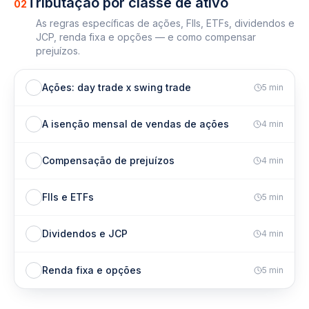
Tributação por classe de ativo
02
As regras específicas de ações, FIIs, ETFs, dividendos e
JCP, renda fixa e opções — e como compensar
prejuízos.
Ações: day trade x swing trade
5
min
A isenção mensal de vendas de ações
4
min
Compensação de prejuízos
4
min
FIIs e ETFs
5
min
Dividendos e JCP
4
min
Renda fixa e opções
5
min