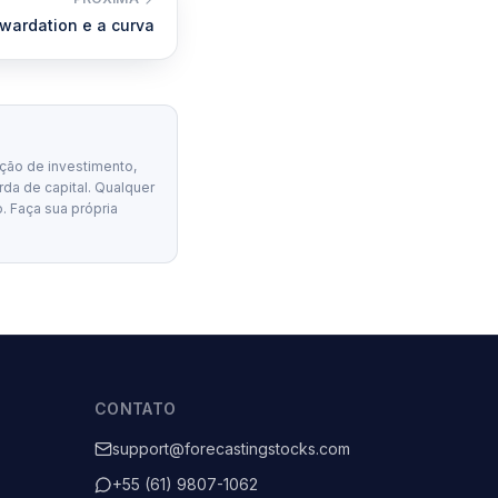
wardation e a curva
ção de investimento,
erda de capital. Qualquer
. Faça sua própria
CONTATO
support@forecastingstocks.com
+55 (61) 9807-1062