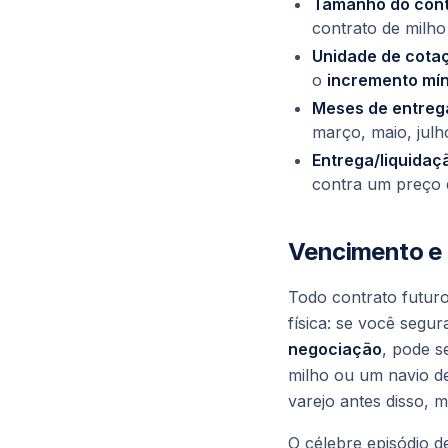
Tamanho do cont
contrato de milho
Unidade de cotaç
o
incremento mí
Meses de entreg
março, maio, jul
Entrega/liquidaç
contra um preço 
Vencimento e 
Todo contrato futu
física: se você segu
negociação
, pode s
milho ou um navio d
varejo antes disso, 
O célebre episódio d