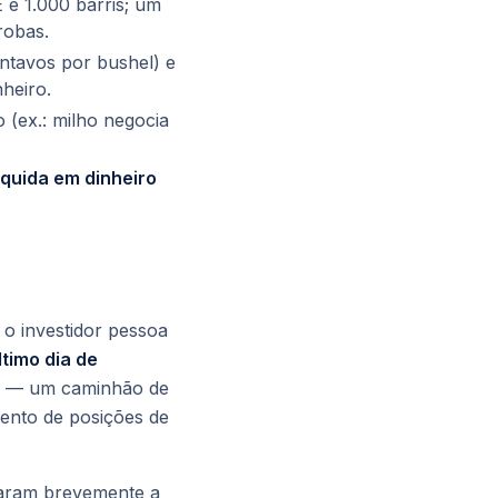
 é 1.000 barris; um
robas.
ntavos por bushel) e
nheiro.
 (ex.: milho negocia
iquida em dinheiro
a o investidor pessoa
ltimo dia de
de — um caminhão de
ento de posições de
iaram brevemente a