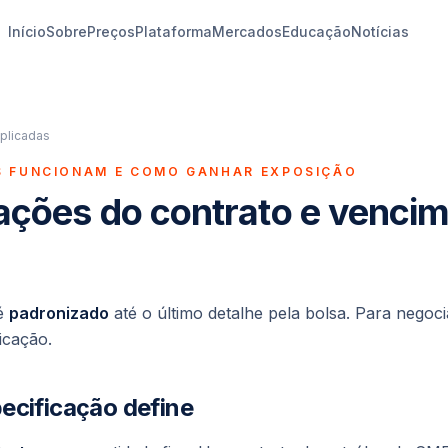
Início
Sobre
Preços
Plataforma
Mercados
Educação
Notícias
plicadas
 FUNCIONAM E COMO GANHAR EXPOSIÇÃO
ações do contrato e venci
 é
padronizado
até o último detalhe pela bolsa. Para negoc
icação.
ecificação define