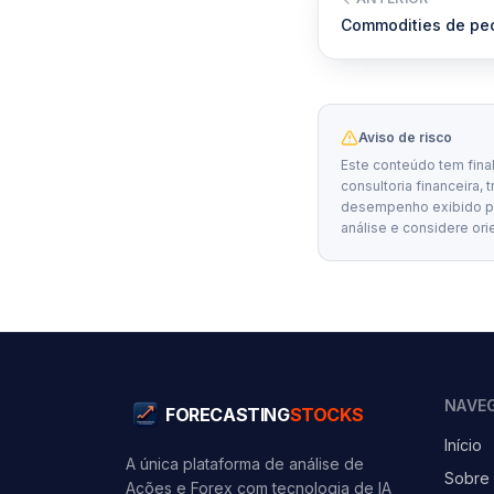
Commodities de pe
Aviso de risco
Este conteúdo tem fina
consultoria financeira, 
desempenho exibido por
análise e considere ori
NAVE
FORECASTING
STOCKS
Início
A única plataforma de análise de
Sobre
Ações e Forex com tecnologia de IA