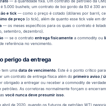
rato
— a quantidade fixa. Um contrato de petróleo da CME
 é 5.000 bushels; um contrato de boi gordo da B3 é 330 ar
ão e tick
— como o preço é cotado (dólares por barril, ce
nimo de preço
(o tick), além de quanto esse tick vale em di
a
— os meses específicos para os quais o contrato é listado
ho, setembro, dezembro).
ão
— se o contrato
entrega fisicamente
a commodity ou
l
de referência no vencimento.
o perigo da entrega
ro tem uma
data de vencimento
. Este é o ponto crítico par
rar um contrato de entrega física além do
primeiro aviso / ú
er obrigado a entregar ou receber a commodity de verda
e petróleo. As corretoras normalmente forçam o encerram
mas
você nunca deve presumir isso
.
e abril de 2020, quando os futuros de petróleo WTI negoc