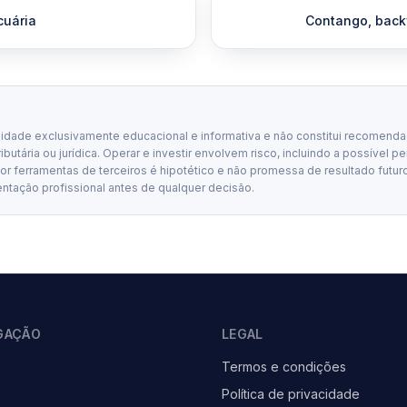
cuária
Contango, back
lidade exclusivamente educacional e informativa e não constitui recomenda
tributária ou jurídica. Operar e investir envolvem risco, incluindo a possível p
 ferramentas de terceiros é hipotético e não promessa de resultado futuro
entação profissional antes de qualquer decisão.
GAÇÃO
LEGAL
Termos e condições
Política de privacidade