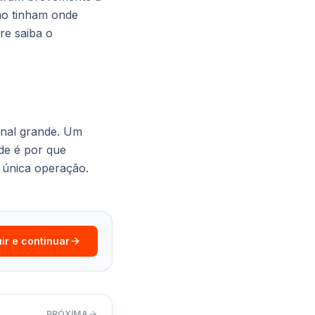
ão tinham onde
re saiba o
onal grande. Um
de é por que
 única operação.
ir e continuar
PRÓXIMA