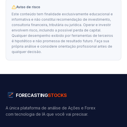
Aviso de risco
Este conteúdo tem finalidade exclusivamente educacional e
informativa e não constitui recomendação de investimento,
consultoria financeira, tributária ou jurídica. Operar e investir
envolvem risco, incluindo a possível perda de capital.
Qualquer desempenho exibido por ferramentas de terceiros
é hipotético e não promessa de resultado futuro. Faça sua
própria análise e considere orientação profissional antes de
qualquer decisão.
FORECASTING
STOCKS
A única plataforma de análise de Ações e Forex
com tecnologia de IA que você vai precisar.