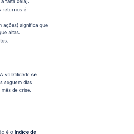
 falta dela).
 retornos é
 ações) significa que
ue altas.
tes.
A volatilidade
se
s seguem dias
 mês de crise.
ão é o
índice de