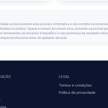
lidade exclusivamente educacional e informativa e não constitui recomenda
tributária ou jurídica. Operar e investir envolvem risco, incluindo a possível p
 ferramentas de terceiros é hipotético e não promessa de resultado futuro
entação profissional antes de qualquer decisão.
GAÇÃO
LEGAL
Termos e condições
Política de privacidade
s
orma