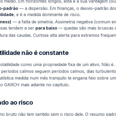
 médio. Em horizontes longos, esta é a sua vantagem (ou a
io-padrão
— a dispersão. Em finanças, o desvio-padrão dos
ilidade
, e é a medida dominante de risco.
wness)
— a falta de simetria. Assimetria negativa (comum em
esas tendem a ser
para baixo
— quedas são mais bruscas q
ra das caudas. Curtose alta alerta para extremos frequen
tilidade não é constante
volatilidade como uma propriedade fixa de um ativo. Não é. 
períodos calmos seguem períodos calmos, dias turbulento
atística medida num mês tranquilo te engana feio sobre um
 o GARCH mais adiante no capítulo.
ado ao risco
o bruto não tem sentido sem o risco dele. O resumo padr