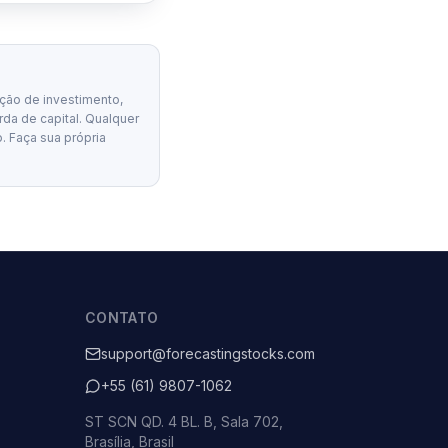
ção de investimento,
erda de capital. Qualquer
. Faça sua própria
CONTATO
support@forecastingstocks.com
+55 (61) 9807-1062
ST SCN QD. 4 BL. B, Sala 702,
Brasília, Brasil