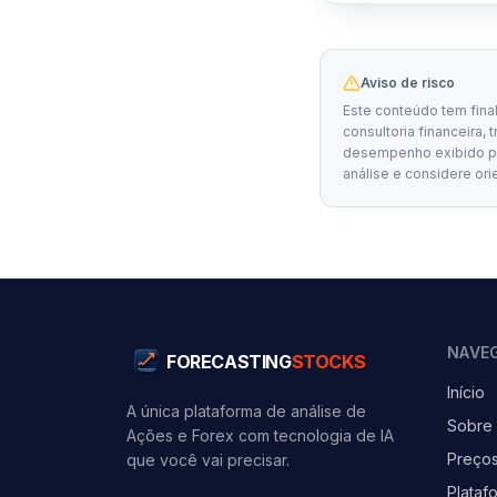
Aviso de risco
Este conteúdo tem fina
consultoria financeira, 
desempenho exibido por
análise e considere ori
NAVE
FORECASTING
STOCKS
Início
A única plataforma de análise de
Sobre
Ações e Forex com tecnologia de IA
Preço
que você vai precisar.
Plataf