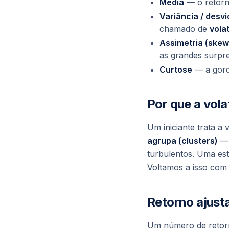
Média
— o retorno
Variância / desv
chamado de
volat
Assimetria (ske
as grandes surpr
Curtose
— a gordu
Por que a vola
Um iniciante trata a 
agrupa (clusters)
— 
turbulentos. Uma est
Voltamos a isso com
Retorno ajust
Um número de retorn