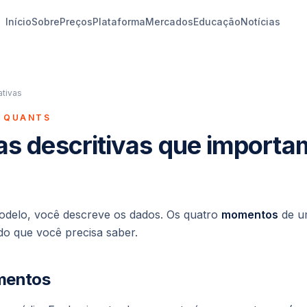
Início
Sobre
Preços
Plataforma
Mercados
Educação
Notícias
ativas
A QUANTS
cas descritivas que importa
odelo, você descreve os dados. Os quatro
momentos
de um
do que você precisa saber.
mentos