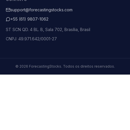
support@forecastingstocks.com
+55 (61) 9807-1062
ST SCN QD. 4 BL. B, Sala 702, Brasília, Brasil
CNPJ: 49.971.642/0001-27
©
2026
ForecastingStocks.
Todos os direitos reservados.